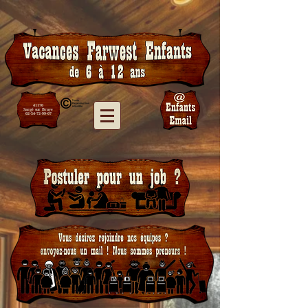
41170
Sargé sur Braye
02-54-72-99-07